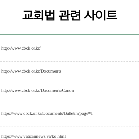
교회법 관련 사이트
http://www.cbck.or.kr/
http://www.cbck.or.kr/Documents
http://www.cbck.or.kr/Documents/Canon
https://www.cbck.or.kr/Documents/Bulletin?page=1
https://www.vaticannews.va/ko.html