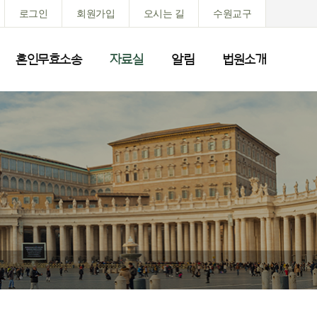
로그인
회원가입
오시는 길
수원교구
혼인무효소송
자료실
알림
법원소개