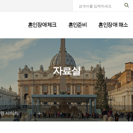
혼인장애체크
혼인준비
혼인장애 해소
자료실
관련 사이트