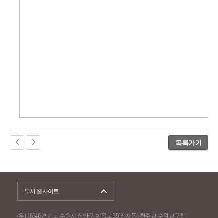
목록가기
부서 웹사이트
(우) 16346 경기도 수원시 장안구 이목로 39(정자동) 천주교 수원교구청